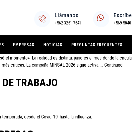
Llámanos
Escríb
r qué aún vale la pena proteger
+562 3251 7541
+569 5840
ES
EMPRESAS
NOTICIAS
PREGUNTAS FRECUENTES
l momento». La realidad es distinta: junio es el mes donde la circulaci
as más críticas. La campaña MINSAL 2026 sigue activa. …
Continued
 DE TRABAJO
temporada, desde el Covid-19, hasta la influenza.