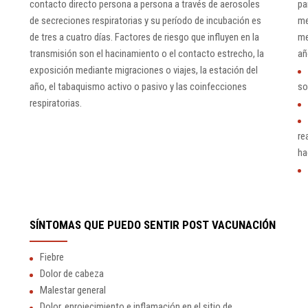
contacto directo persona a persona a través de aerosoles
pa
de secreciones respiratorias y su período de incubación es
me
de tres a cuatro días. Factores de riesgo que influyen en la
me
transmisión son el hacinamiento o el contacto estrecho, la
añ
exposición mediante migraciones o viajes, la estación del
año, el tabaquismo activo o pasivo y las coinfecciones
so
respiratorias.
re
ha
SÍNTOMAS QUE PUEDO SENTIR POST VACUNACIÓN
Fiebre
Dolor de cabeza
Malestar general
Dolor, enrojecimiento e inflamación en el sitio de